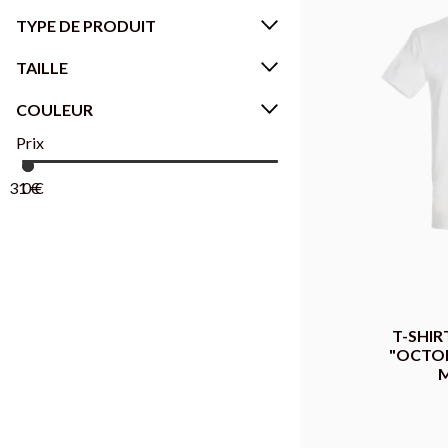
TYPE DE PRODUIT
TAILLE
COULEUR
Prix
31
0
€
€
T-SHIR
"OCTOB